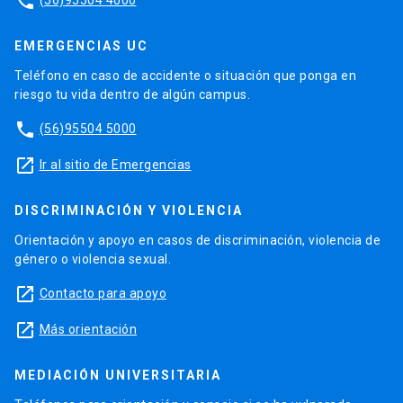
phone
EMERGENCIAS UC
Teléfono en caso de accidente o situación que ponga en
riesgo tu vida dentro de algún campus.
phone
(56)95504 5000
launch
Ir al sitio de Emergencias
DISCRIMINACIÓN Y VIOLENCIA
Orientación y apoyo en casos de discriminación, violencia de
género o violencia sexual.
launch
Contacto para apoyo
launch
Más orientación
MEDIACIÓN UNIVERSITARIA