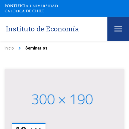
Instituto de Economía
keyboard_arrow_right
Inicio
Seminarios