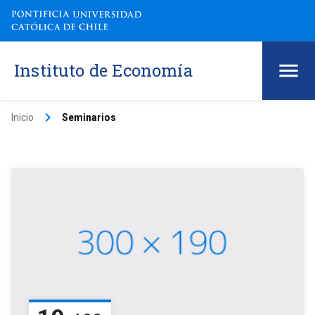
Instituto de Economía
keyboard_arrow_right
Inicio
Seminarios