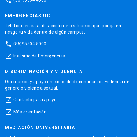
phone
EMERGENCIAS UC
Teléfono en caso de accidente o situación que ponga en
riesgo tu vida dentro de algún campus.
phone
(56)95504 5000
launch
Ir al sitio de Emergencias
DISCRIMINACIÓN Y VIOLENCIA
Orientación y apoyo en casos de discriminación, violencia de
género o violencia sexual.
launch
Contacto para apoyo
launch
Más orientación
MEDIACIÓN UNIVERSITARIA