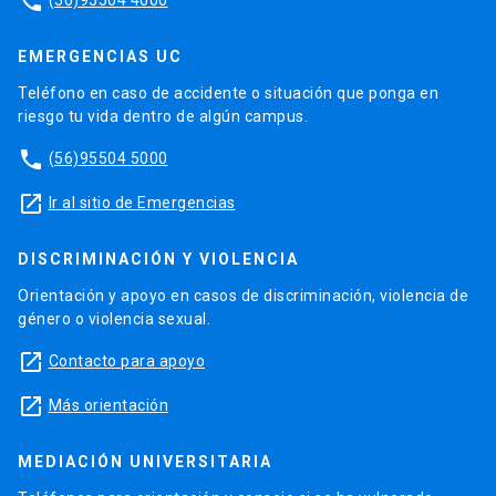
phone
EMERGENCIAS UC
Teléfono en caso de accidente o situación que ponga en
riesgo tu vida dentro de algún campus.
phone
(56)95504 5000
launch
Ir al sitio de Emergencias
DISCRIMINACIÓN Y VIOLENCIA
Orientación y apoyo en casos de discriminación, violencia de
género o violencia sexual.
launch
Contacto para apoyo
launch
Más orientación
MEDIACIÓN UNIVERSITARIA