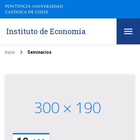
Instituto de Economía
keyboard_arrow_right
Inicio
Seminarios