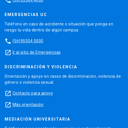
phone
EMERGENCIAS UC
Teléfono en caso de accidente o situación que ponga en
riesgo tu vida dentro de algún campus.
phone
(56)95504 5000
launch
Ir al sitio de Emergencias
DISCRIMINACIÓN Y VIOLENCIA
Orientación y apoyo en casos de discriminación, violencia de
género o violencia sexual.
launch
Contacto para apoyo
launch
Más orientación
MEDIACIÓN UNIVERSITARIA