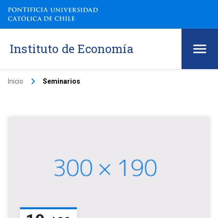
Instituto de Economía
keyboard_arrow_right
Inicio
Seminarios