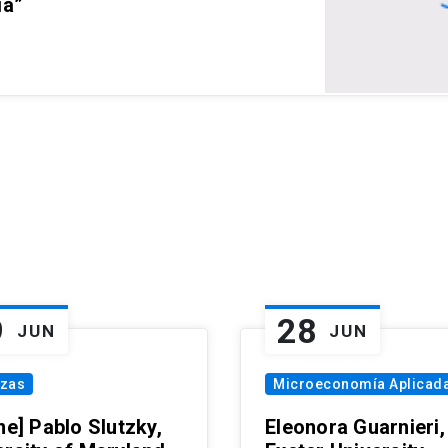
ia”
9
28
JUN
JUN
nzas
Microeconomía Aplicad
ne] Pablo Slutzky,
Eleonora Guarnieri,