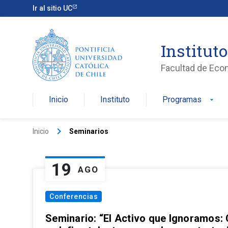
Ir al sitio UC
Institut
Facultad de Eco
Inicio
Instituto
Programas
arrow_drop_down
keyboard_arrow_right
Inicio
Seminarios
19
AGO
Conferencias
Seminario: “El Activo que Ignoramos: