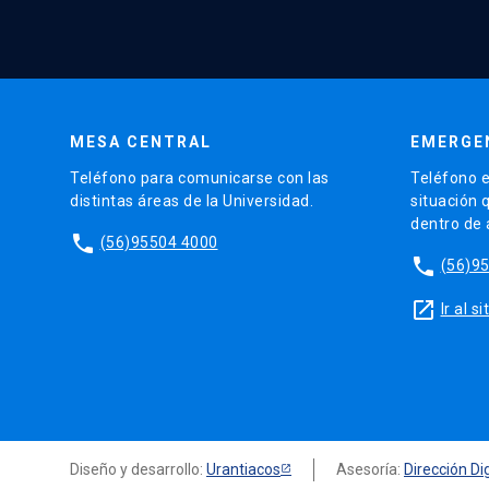
MESA CENTRAL
EMERGE
Teléfono para comunicarse con las
Teléfono e
distintas áreas de la Universidad.
situación 
dentro de
phone
(56)95504 4000
phone
(56)9
launch
Ir al 
Diseño y desarrollo:
Urantiacos
Asesoría:
Dirección Dig