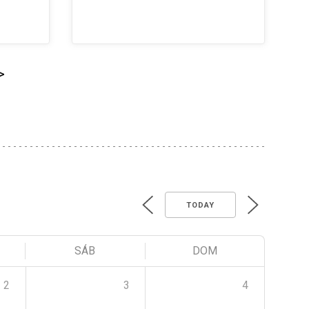
>
TODAY
SÁB
DOM
2
3
4