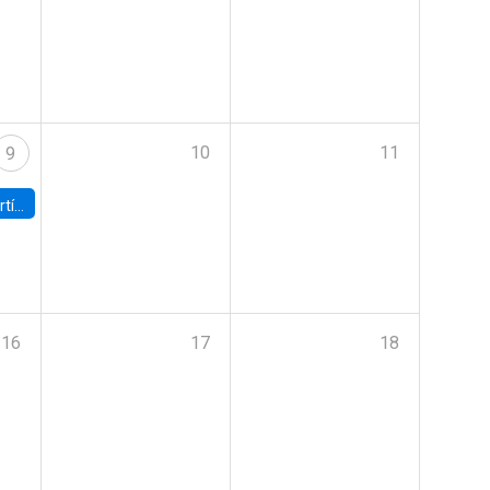
10
11
9
onomía UC
16
17
18