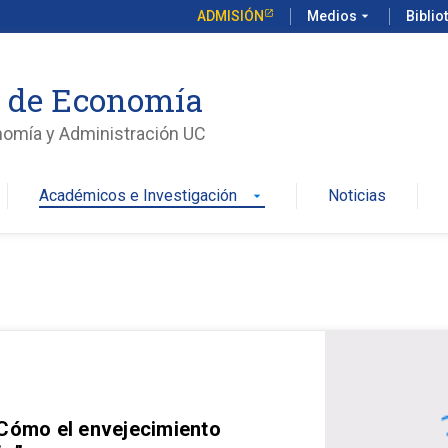
ADMISIÓN
Medios
arrow_drop_down
Biblio
o de Economía
nomía y Administración UC
Académicos e Investigación
Noticias
arrow_drop_down
 Cómo el envejecimiento