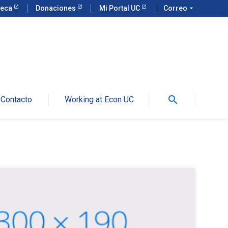
teca
Donaciones
Mi Portal UC
Correo
arrow_drop_down
search
Contacto
Working at Econ UC