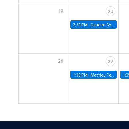
19
20
2:30 PM -
Gautam Gowrisankaran, Columbia University
26
27
1:35 PM -
Mathieu Pedemonte, IDB
1:3