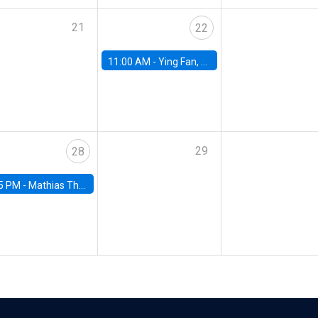
21
22
11:00 AM -
Ying Fan, University of Michigan
29
28
5 PM -
Mathias Thoenig, University of Lausanne