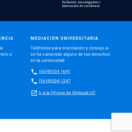
ENCIA
MEDIACIÓN UNIVERSITARIA
de
Teléfonos para orientación y consejo si
énero o
se ha vulnerado alguno de tus derechos
en la universidad.
phone
(56)95504 1691
phone
(56)95504 1247
launch
Ir a la Oficina de Ombuds UC