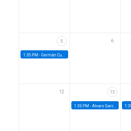
6
5
1:35 PM -
Germán Cubas, University of Houston
12
13
1:35 PM -
Alvaro Garcia-Marin, Universidad de Los Andes
1:3