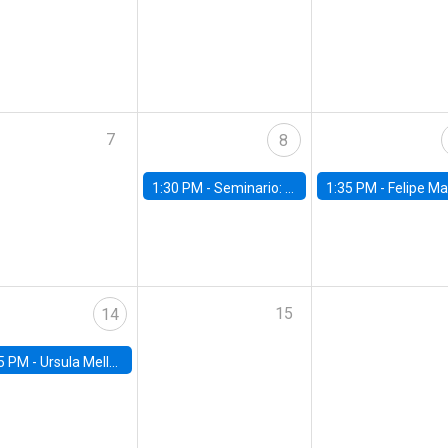
7
8
1:30 PM -
Seminario: “Recuperando la humanidad para progresar en la era de la IA»
1:35 PM -
Felipe Martínez, alumno Doctorado en Ec
15
14
5 PM -
Ursula Mello, Insper - Institute of Education and Research