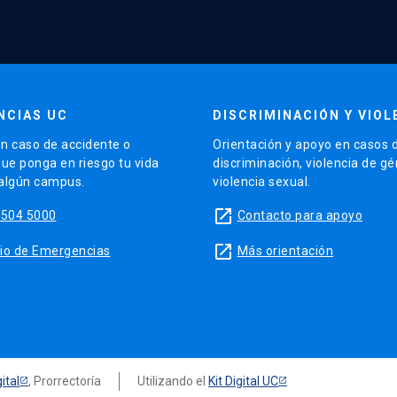
NCIAS UC
DISCRIMINACIÓN Y VIOL
n caso de accidente o
Orientación y apoyo en casos 
que ponga en riesgo tu vida
discriminación, violencia de g
 algún campus.
violencia sexual.
launch
5504 5000
Contacto para apoyo
launch
sitio de Emergencias
Más orientación
ital
, Prorrectoría
Utilizando el
Kit Digital UC