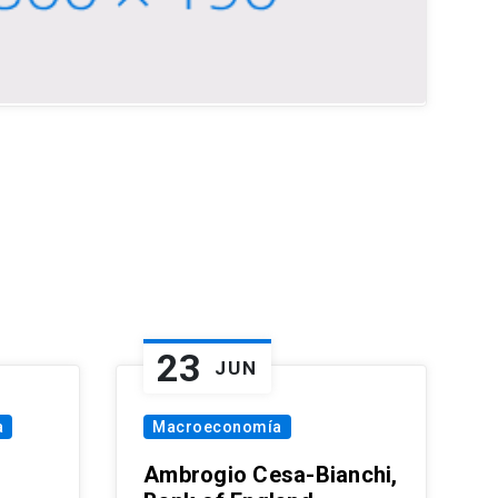
23
JUN
a
Macroeconomía
Ambrogio Cesa-Bianchi,