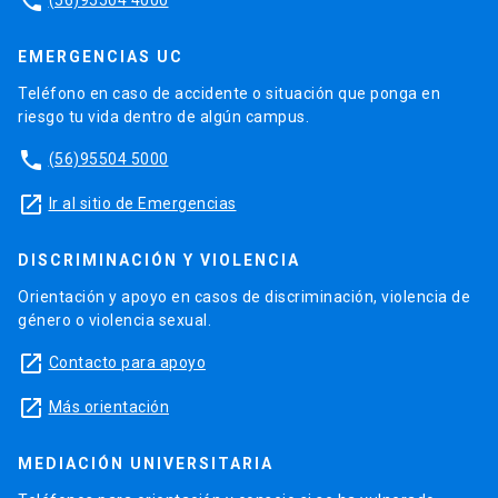
phone
EMERGENCIAS UC
Teléfono en caso de accidente o situación que ponga en
riesgo tu vida dentro de algún campus.
phone
(56)95504 5000
launch
Ir al sitio de Emergencias
DISCRIMINACIÓN Y VIOLENCIA
Orientación y apoyo en casos de discriminación, violencia de
género o violencia sexual.
launch
Contacto para apoyo
launch
Más orientación
MEDIACIÓN UNIVERSITARIA