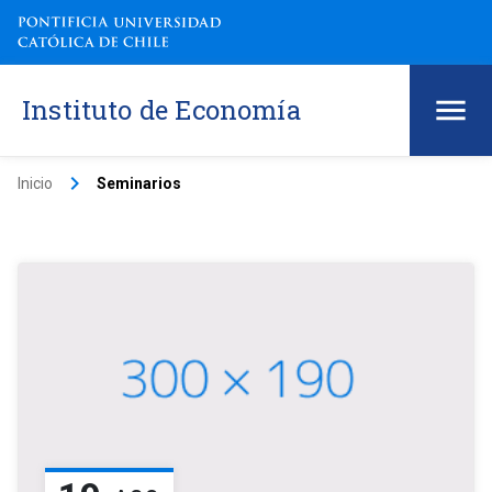
Instituto de Economía
keyboard_arrow_right
Inicio
Seminarios