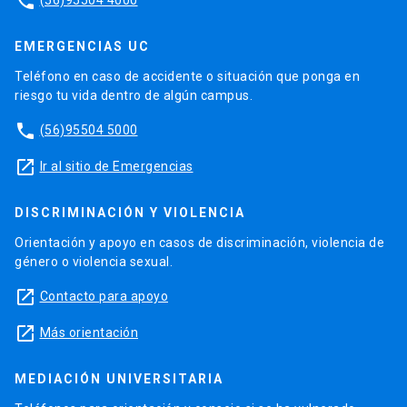
phone
EMERGENCIAS UC
Teléfono en caso de accidente o situación que ponga en
riesgo tu vida dentro de algún campus.
phone
(56)95504 5000
launch
Ir al sitio de Emergencias
DISCRIMINACIÓN Y VIOLENCIA
Orientación y apoyo en casos de discriminación, violencia de
género o violencia sexual.
launch
Contacto para apoyo
launch
Más orientación
MEDIACIÓN UNIVERSITARIA