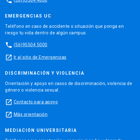
phone
EMERGENCIAS UC
Teléfono en caso de accidente o situación que ponga en
riesgo tu vida dentro de algún campus.
phone
(56)95504 5000
launch
Ir al sitio de Emergencias
DISCRIMINACIÓN Y VIOLENCIA
Orientación y apoyo en casos de discriminación, violencia de
género o violencia sexual.
launch
Contacto para apoyo
launch
Más orientación
MEDIACIÓN UNIVERSITARIA