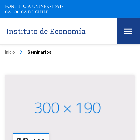
Instituto de Economía
keyboard_arrow_right
Inicio
Seminarios