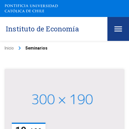
Instituto de Economía
keyboard_arrow_right
Inicio
Seminarios