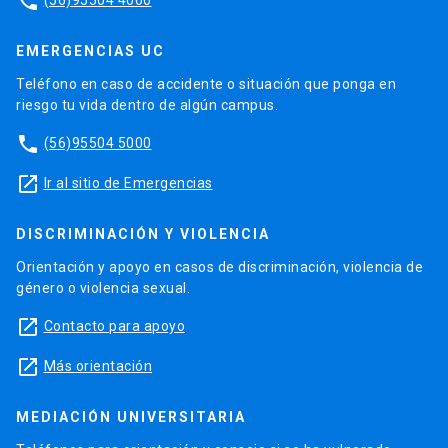
phone
EMERGENCIAS UC
Teléfono en caso de accidente o situación que ponga en
riesgo tu vida dentro de algún campus.
phone
(56)95504 5000
launch
Ir al sitio de Emergencias
DISCRIMINACIÓN Y VIOLENCIA
Orientación y apoyo en casos de discriminación, violencia de
género o violencia sexual.
launch
Contacto para apoyo
launch
Más orientación
MEDIACIÓN UNIVERSITARIA