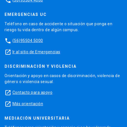
phone
EMERGENCIAS UC
Teléfono en caso de accidente o situación que ponga en
riesgo tu vida dentro de algún campus.
phone
(56)95504 5000
launch
Ir al sitio de Emergencias
DISCRIMINACIÓN Y VIOLENCIA
Orientación y apoyo en casos de discriminación, violencia de
género o violencia sexual.
launch
Contacto para apoyo
launch
Más orientación
MEDIACIÓN UNIVERSITARIA