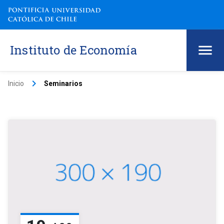
Instituto de Economía
keyboard_arrow_right
Inicio
Seminarios