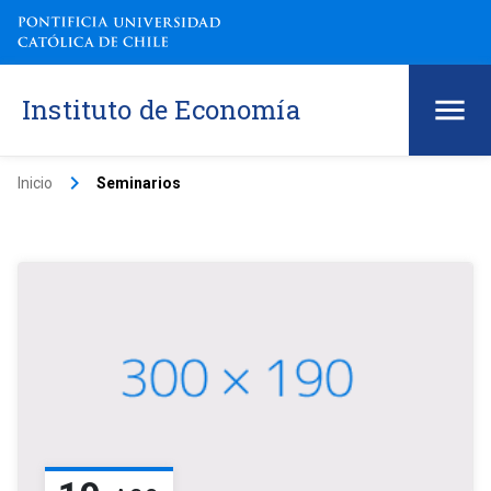
Instituto de Economía
keyboard_arrow_right
Inicio
Seminarios