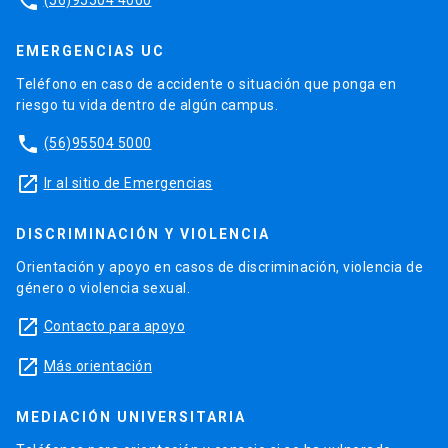
phone
EMERGENCIAS UC
Teléfono en caso de accidente o situación que ponga en
riesgo tu vida dentro de algún campus.
phone
(56)95504 5000
launch
Ir al sitio de Emergencias
DISCRIMINACIÓN Y VIOLENCIA
Orientación y apoyo en casos de discriminación, violencia de
género o violencia sexual.
launch
Contacto para apoyo
launch
Más orientación
MEDIACIÓN UNIVERSITARIA