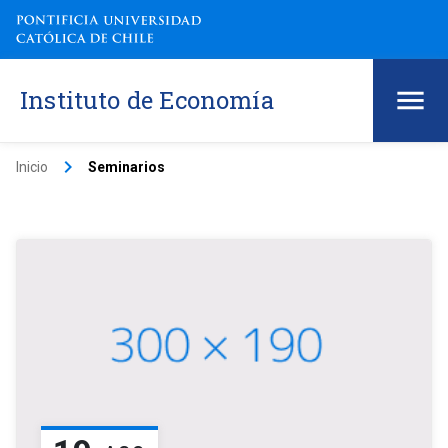
Instituto de Economía
keyboard_arrow_right
Inicio
Seminarios