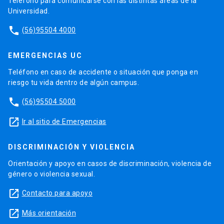
Teléfono para comunicarse con las distintas áreas de la
Universidad.
phone
(56)95504 4000
EMERGENCIAS UC
Teléfono en caso de accidente o situación que ponga en
riesgo tu vida dentro de algún campus.
phone
(56)95504 5000
launch
Ir al sitio de Emergencias
DISCRIMINACIÓN Y VIOLENCIA
Orientación y apoyo en casos de discriminación, violencia de
género o violencia sexual.
launch
Contacto para apoyo
launch
Más orientación