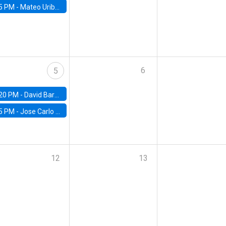
5 PM -
Mateo Uribe-Castro, Universidad de los Andes (Colombia)
6
5
20 PM -
David Bardey, Universidad de los Andes - CEDE
5 PM -
Jose Carlo Bermudez, UC (ME) & World Bank
12
13