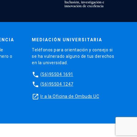
ENCIA
MEDIACIÓN UNIVERSITARIA
de
Teléfonos para orientación y consejo si
énero o
se ha vulnerado alguno de tus derechos
en la universidad.
phone
(56)95504 1691
phone
(56)95504 1247
launch
Ir a la Oficina de Ombuds UC