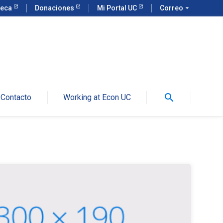
teca
Donaciones
Mi Portal UC
Correo
arrow_drop_down
search
Contacto
Working at Econ UC