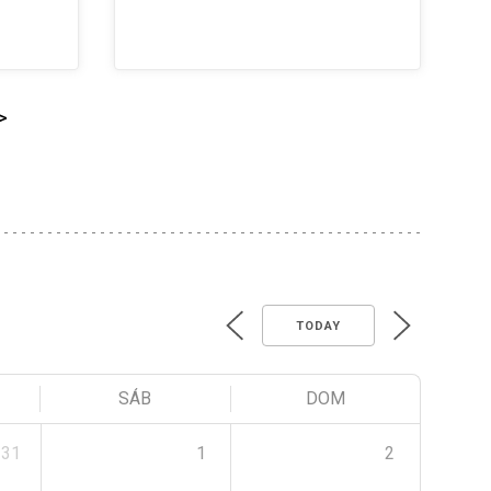
>
TODAY
SÁB
DOM
31
1
2