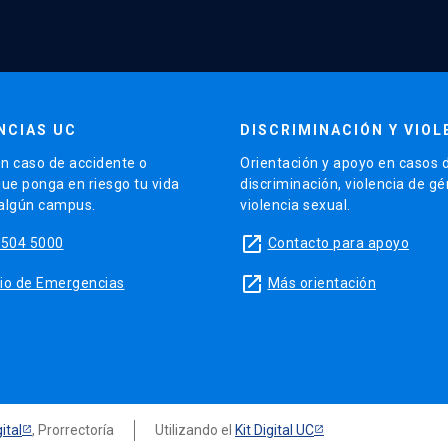
NCIAS UC
DISCRIMINACIÓN Y VIOL
n caso de accidente o
Orientación y apoyo en casos 
que ponga en riesgo tu vida
discriminación, violencia de g
 algún campus.
violencia sexual.
launch
5504 5000
Contacto para apoyo
launch
sitio de Emergencias
Más orientación
ital
, Prorrectoría
Utilizando el
Kit Digital UC