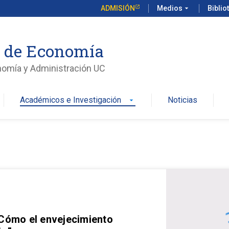
ADMISIÓN
Medios
arrow_drop_down
Biblio
o de Economía
nomía y Administración UC
Académicos e Investigación
Noticias
arrow_drop_down
 Cómo el envejecimiento