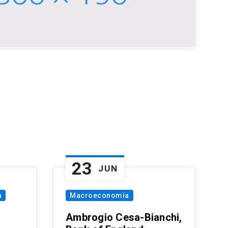
23
JUN
a
Macroeconomía
Ambrogio Cesa-Bianchi,