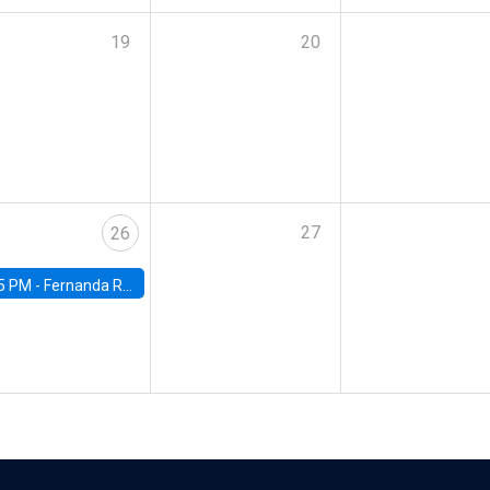
19
20
27
26
5 PM -
Fernanda Rojas Ampuero, University of Wisconsin-Madison