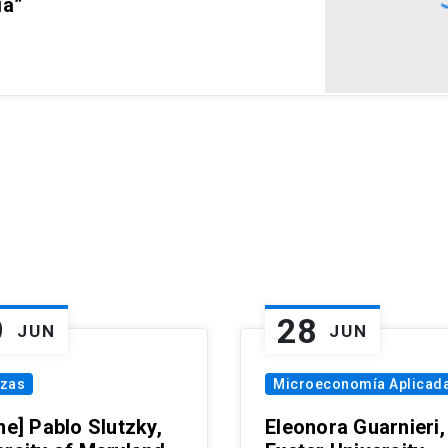
ia”
9
28
JUN
JUN
nzas
Microeconomía Aplicad
ne] Pablo Slutzky,
Eleonora Guarnieri,