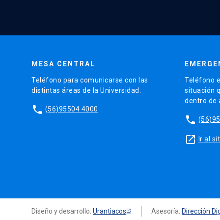
MESA CENTRAL
EMERGE
Teléfono para comunicarse con las
Teléfono e
distintas áreas de la Universidad.
situación 
dentro de
phone
(56)95504 4000
phone
(56)9
launch
Ir al 
Diseño y desarrollo:
Urantiacos
Asesoría:
Dirección Dig