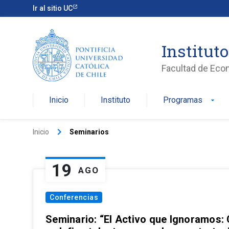
Ir al sitio UC
Institut
Facultad de Eco
Inicio
Instituto
Programas
arrow_drop_down
keyboard_arrow_right
Inicio
Seminarios
19
AGO
Conferencias
Seminario: “El Activo que Ignoramos: