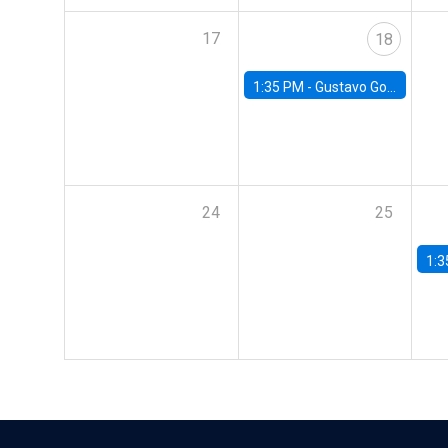
17
18
1:35 PM -
Gustavo González, Banco Central de Chile
24
25
1:3