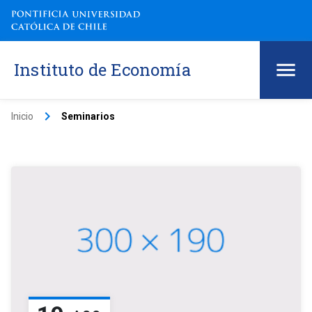
Instituto de Economía
keyboard_arrow_right
Inicio
Seminarios