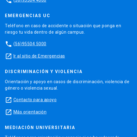
phone
EMERGENCIAS UC
Teléfono en caso de accidente o situación que ponga en
riesgo tu vida dentro de algún campus.
phone
(56)95504 5000
launch
Ir al sitio de Emergencias
DISCRIMINACIÓN Y VIOLENCIA
Orientación y apoyo en casos de discriminación, violencia de
género o violencia sexual.
launch
Contacto para apoyo
launch
Más orientación
MEDIACIÓN UNIVERSITARIA