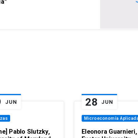
ia”
9
28
JUN
JUN
nzas
Microeconomía Aplicad
ne] Pablo Slutzky,
Eleonora Guarnieri,