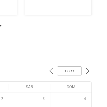
>
TODAY
SÁB
DOM
2
3
4