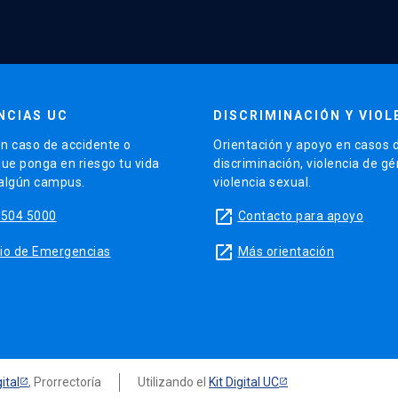
NCIAS UC
DISCRIMINACIÓN Y VIOL
n caso de accidente o
Orientación y apoyo en casos 
que ponga en riesgo tu vida
discriminación, violencia de g
 algún campus.
violencia sexual.
launch
5504 5000
Contacto para apoyo
launch
sitio de Emergencias
Más orientación
ital
, Prorrectoría
Utilizando el
Kit Digital UC