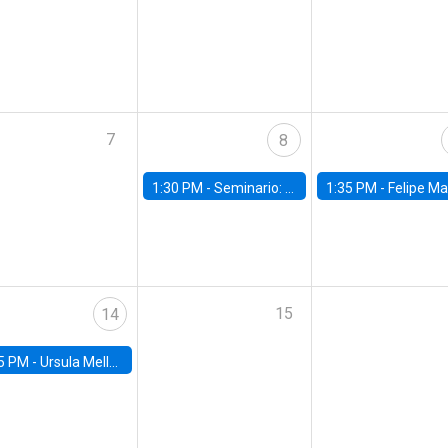
7
8
1:30 PM -
Seminario: “Recuperando la humanidad para progresar en la era de la IA»
1:35 PM -
Felipe Martínez, alumno Doctorado en Ec
15
14
5 PM -
Ursula Mello, Insper - Institute of Education and Research