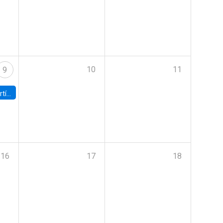
10
11
9
onomía UC
16
17
18