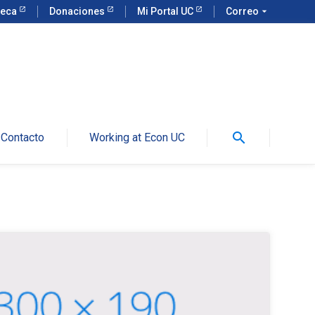
teca
Donaciones
Mi Portal UC
Correo
arrow_drop_down
search
Contacto
Working at Econ UC