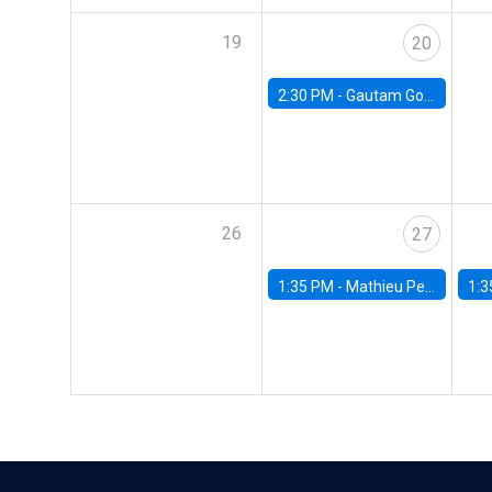
19
20
2:30 PM -
Gautam Gowrisankaran, Columbia University
26
27
1:35 PM -
Mathieu Pedemonte, IDB
1:3