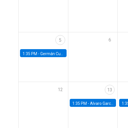
6
5
1:35 PM -
Germán Cubas, University of Houston
12
13
1:35 PM -
Alvaro Garcia-Marin, Universidad de Los Andes
1:3