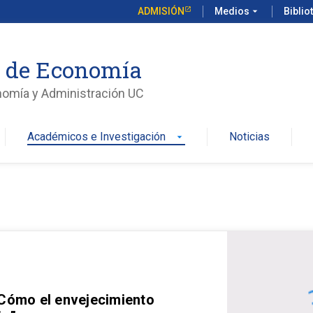
ADMISIÓN
Medios
arrow_drop_down
Biblio
o de Economía
nomía y Administración UC
Académicos e Investigación
Noticias
arrow_drop_down
 Cómo el envejecimiento