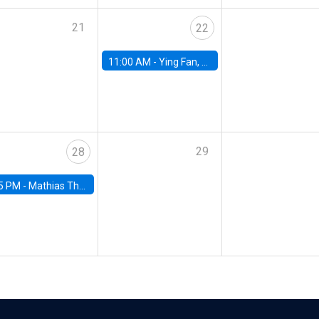
21
22
11:00 AM -
Ying Fan, University of Michigan
29
28
5 PM -
Mathias Thoenig, University of Lausanne