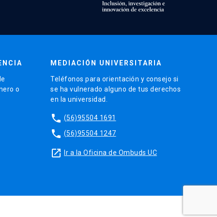
ENCIA
MEDIACIÓN UNIVERSITARIA
de
Teléfonos para orientación y consejo si
énero o
se ha vulnerado alguno de tus derechos
en la universidad.
phone
(56)95504 1691
phone
(56)95504 1247
launch
Ir a la Oficina de Ombuds UC