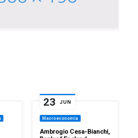
23
JUN
a
Macroeconomía
Ambrogio Cesa-Bianchi,