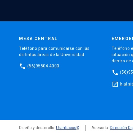
MESA CENTRAL
EMERGE
Teléfono para comunicarse con las
Teléfono e
distintas áreas de la Universidad.
situación 
dentro de
phone
(56)95504 4000
phone
(56)9
launch
Ir al 
Diseño y desarrollo:
Urantiacos
Asesoría:
Dirección Dig