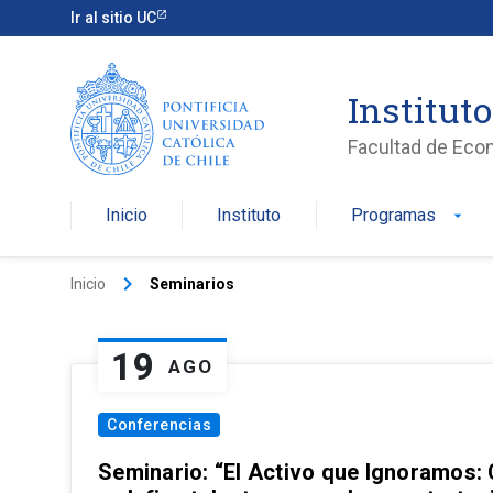
Ir al sitio UC
Institut
Facultad de Eco
Inicio
Instituto
Programas
arrow_drop_down
keyboard_arrow_right
Inicio
Seminarios
19
AGO
Conferencias
Seminario: “El Activo que Ignoramos: