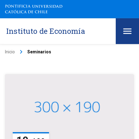
Instituto de Economía
keyboard_arrow_right
Inicio
Seminarios