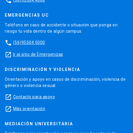
phone
EMERGENCIAS UC
Teléfono en caso de accidente o situación que ponga en
riesgo tu vida dentro de algún campus.
phone
(56)95504 5000
launch
Ir al sitio de Emergencias
DISCRIMINACIÓN Y VIOLENCIA
Orientación y apoyo en casos de discriminación, violencia de
género o violencia sexual.
launch
Contacto para apoyo
launch
Más orientación
MEDIACIÓN UNIVERSITARIA