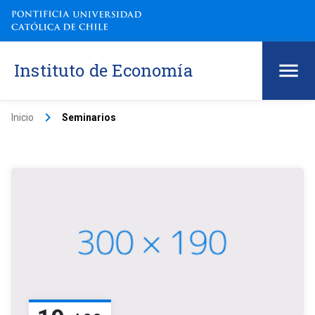
Instituto de Economía
keyboard_arrow_right
Inicio
Seminarios