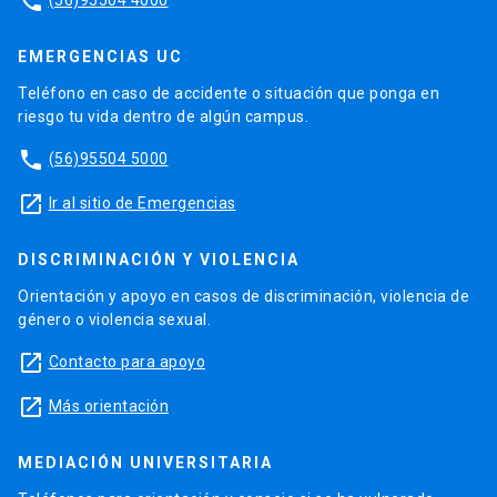
phone
EMERGENCIAS UC
Teléfono en caso de accidente o situación que ponga en
riesgo tu vida dentro de algún campus.
phone
(56)95504 5000
launch
Ir al sitio de Emergencias
DISCRIMINACIÓN Y VIOLENCIA
Orientación y apoyo en casos de discriminación, violencia de
género o violencia sexual.
launch
Contacto para apoyo
launch
Más orientación
MEDIACIÓN UNIVERSITARIA