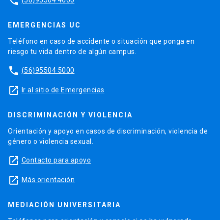
phone
EMERGENCIAS UC
Teléfono en caso de accidente o situación que ponga en
riesgo tu vida dentro de algún campus.
phone
(56)95504 5000
launch
Ir al sitio de Emergencias
DISCRIMINACIÓN Y VIOLENCIA
Orientación y apoyo en casos de discriminación, violencia de
género o violencia sexual.
launch
Contacto para apoyo
launch
Más orientación
MEDIACIÓN UNIVERSITARIA