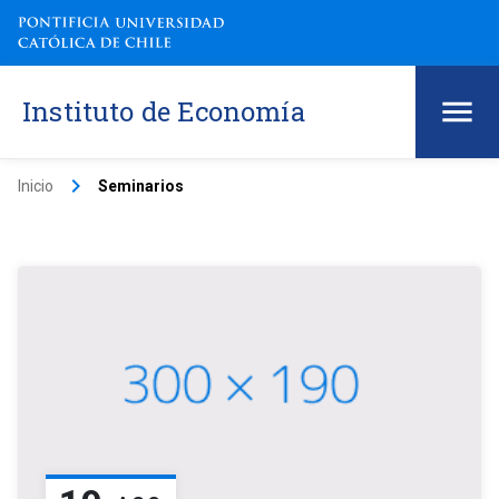
Instituto de Economía
keyboard_arrow_right
Inicio
Seminarios