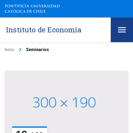
Instituto de Economía
keyboard_arrow_right
Inicio
Seminarios