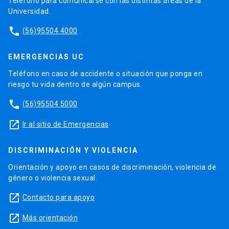
Teléfono para comunicarse con las distintas áreas de la
Universidad.
phone
(56)95504 4000
EMERGENCIAS UC
Teléfono en caso de accidente o situación que ponga en
riesgo tu vida dentro de algún campus.
phone
(56)95504 5000
launch
Ir al sitio de Emergencias
DISCRIMINACIÓN Y VIOLENCIA
Orientación y apoyo en casos de discriminación, violencia de
género o violencia sexual.
launch
Contacto para apoyo
launch
Más orientación