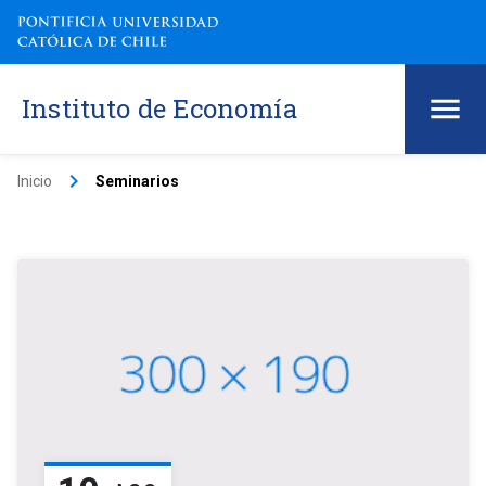
Instituto de Economía
keyboard_arrow_right
Inicio
Seminarios