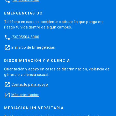
phone
EMERGENCIAS UC
Teléfono en caso de accidente o situación que ponga en
riesgo tu vida dentro de algún campus.
phone
(56)95504 5000
launch
Ir al sitio de Emergencias
DISCRIMINACIÓN Y VIOLENCIA
Orientación y apoyo en casos de discriminación, violencia de
género o violencia sexual.
launch
Contacto para apoyo
launch
Más orientación
MEDIACIÓN UNIVERSITARIA