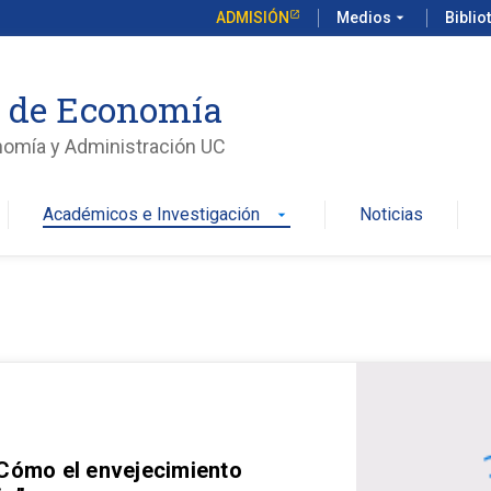
ADMISIÓN
Medios
arrow_drop_down
Biblio
o de Economía
nomía y Administración UC
Académicos e Investigación
Noticias
arrow_drop_down
 Cómo el envejecimiento