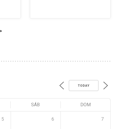
>
TODAY
SÁB
DOM
5
6
7