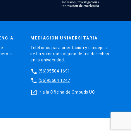
ENCIA
MEDIACIÓN UNIVERSITARIA
de
Teléfonos para orientación y consejo si
énero o
se ha vulnerado alguno de tus derechos
en la universidad.
phone
(56)95504 1691
phone
(56)95504 1247
launch
Ir a la Oficina de Ombuds UC