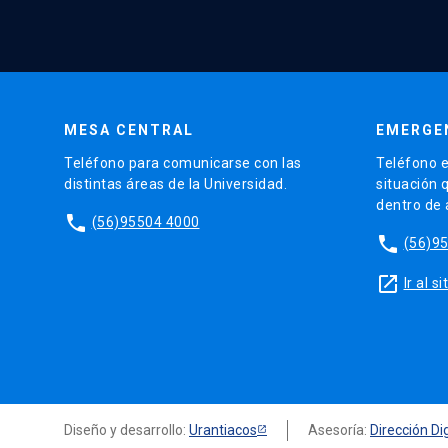
MESA CENTRAL
EMERGE
Teléfono para comunicarse con las
Teléfono e
distintas áreas de la Universidad.
situación 
dentro de
phone
(56)95504 4000
phone
(56)9
launch
Ir al 
Diseño y desarrollo:
Urantiacos
Asesoría:
Dirección Dig