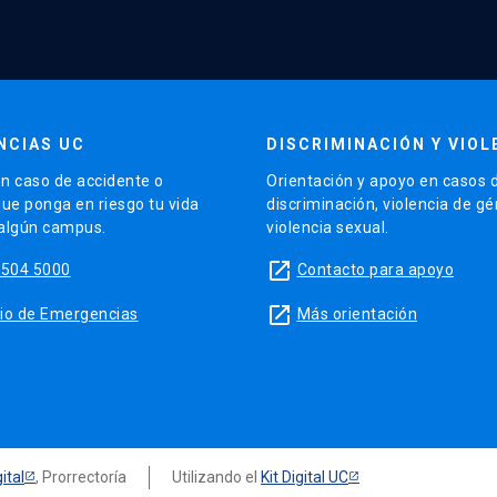
NCIAS UC
DISCRIMINACIÓN Y VIOL
n caso de accidente o
Orientación y apoyo en casos 
que ponga en riesgo tu vida
discriminación, violencia de g
 algún campus.
violencia sexual.
launch
5504 5000
Contacto para apoyo
launch
sitio de Emergencias
Más orientación
ital
, Prorrectoría
Utilizando el
Kit Digital UC