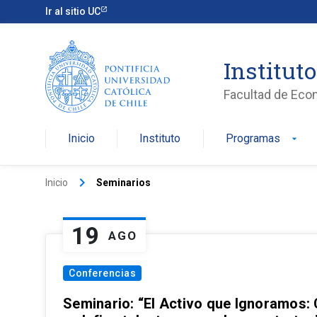
Ir al sitio UC
Institut
Facultad de Eco
Inicio
Instituto
Programas
arrow_drop_down
keyboard_arrow_right
Inicio
Seminarios
19
AGO
Conferencias
Seminario: “El Activo que Ignoramos: