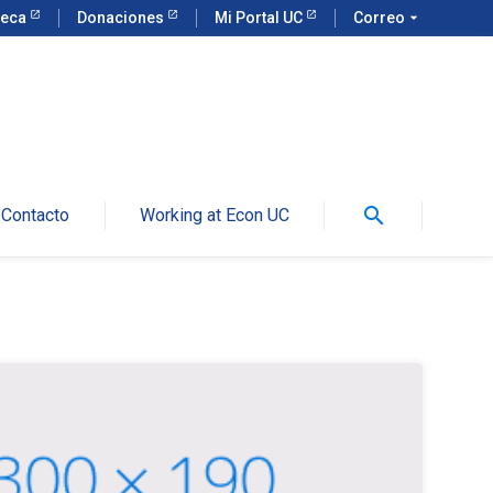
teca
Donaciones
Mi Portal UC
Correo
arrow_drop_down
search
Contacto
Working at Econ UC