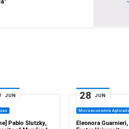
ia”
9
28
JUN
JUN
nzas
Microeconomía Aplicad
ne] Pablo Slutzky,
Eleonora Guarnieri,