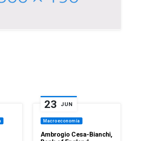
23
JUN
a
Macroeconomía
Ambrogio Cesa-Bianchi,