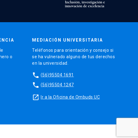
ENCIA
MEDIACIÓN UNIVERSITARIA
de
Teléfonos para orientación y consejo si
énero o
se ha vulnerado alguno de tus derechos
en la universidad.
phone
(56)95504 1691
phone
(56)95504 1247
launch
Ir a la Oficina de Ombuds UC