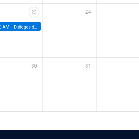
24
23
0 AM -
[Diálogos de Compromiso Público] Implementación de la reforma previsional: Desafíos y oportunidades
30
31