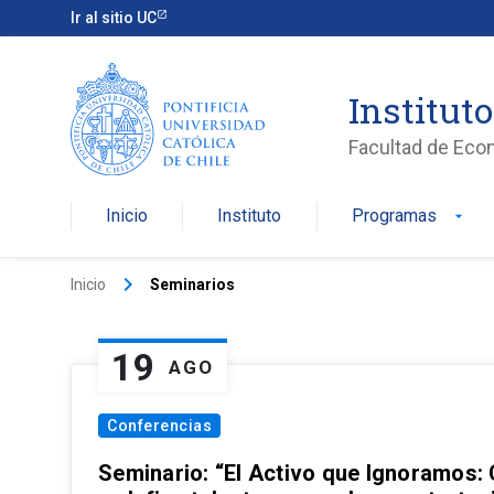
Ir al sitio UC
Institut
Facultad de Eco
Inicio
Instituto
Programas
arrow_drop_down
keyboard_arrow_right
Inicio
Seminarios
19
AGO
Conferencias
Seminario: “El Activo que Ignoramos: