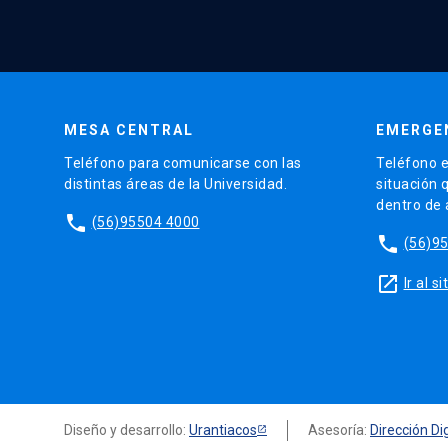
MESA CENTRAL
EMERGE
Teléfono para comunicarse con las
Teléfono e
distintas áreas de la Universidad.
situación 
dentro de
phone
(56)95504 4000
phone
(56)9
launch
Ir al 
Diseño y desarrollo:
Urantiacos
Asesoría:
Dirección Dig