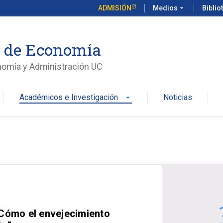
ADMISIÓN
Medios
arrow_drop_down
Biblio
o de Economía
nomía y Administración UC
Académicos e Investigación
Noticias
arrow_drop_down
 Cómo el envejecimiento