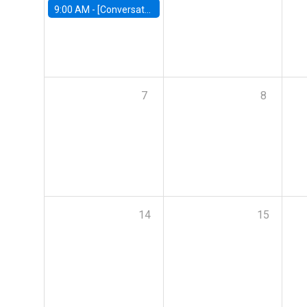
9:00 AM -
[Conversatorio] El futuro de Chile: Visiones para reactivar el crecimiento
7
8
14
15