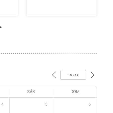
>
TODAY
SÁB
DOM
4
5
6