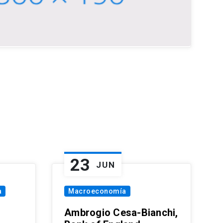
23
JUN
a
Macroeconomía
Ambrogio Cesa-Bianchi,