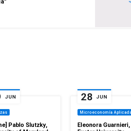
ia”
9
28
JUN
JUN
nzas
Microeconomía Aplicad
ne] Pablo Slutzky,
Eleonora Guarnieri,