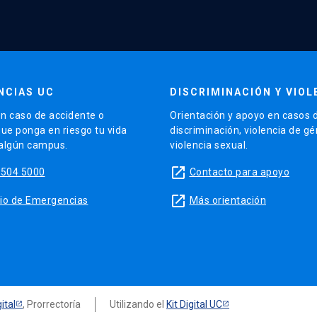
NCIAS UC
DISCRIMINACIÓN Y VIOL
n caso de accidente o
Orientación y apoyo en casos 
que ponga en riesgo tu vida
discriminación, violencia de g
 algún campus.
violencia sexual.
launch
5504 5000
Contacto para apoyo
launch
sitio de Emergencias
Más orientación
ital
, Prorrectoría
Utilizando el
Kit Digital UC