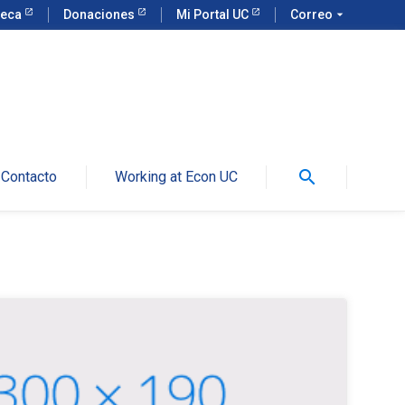
teca
Donaciones
Mi Portal UC
Correo
arrow_drop_down
search
Contacto
Working at Econ UC