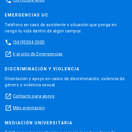
phone
EMERGENCIAS UC
Teléfono en caso de accidente o situación que ponga en
riesgo tu vida dentro de algún campus.
phone
(56)95504 5000
launch
Ir al sitio de Emergencias
DISCRIMINACIÓN Y VIOLENCIA
Orientación y apoyo en casos de discriminación, violencia de
género o violencia sexual.
launch
Contacto para apoyo
launch
Más orientación
MEDIACIÓN UNIVERSITARIA