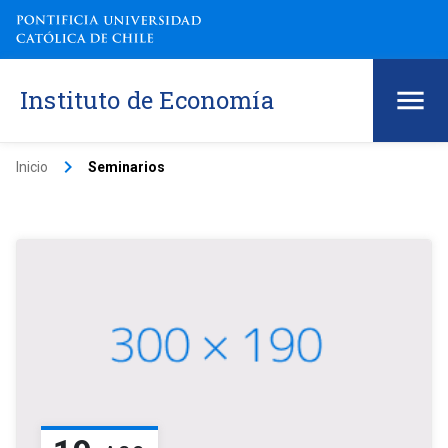
Instituto de Economía
keyboard_arrow_right
Inicio
Seminarios