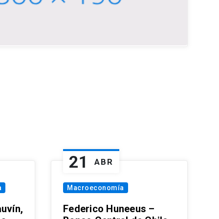
21
ABR
a
Macroeconomía
uvín,
Federico Huneeus –