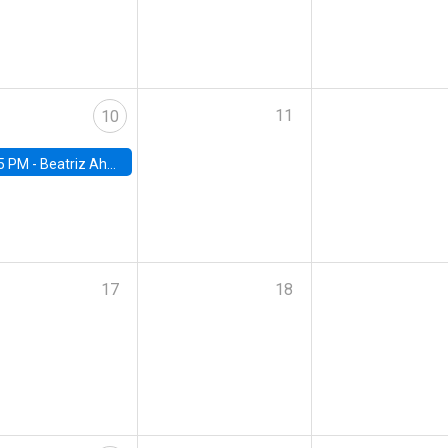
11
10
5 PM -
Beatriz Ahumada, PhD candidate, Universidad de Pittsburgh
17
18