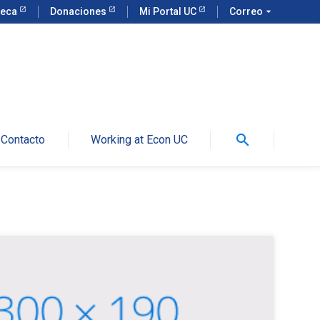
teca
Donaciones
Mi Portal UC
Correo
arrow_drop_down
search
Contacto
Working at Econ UC