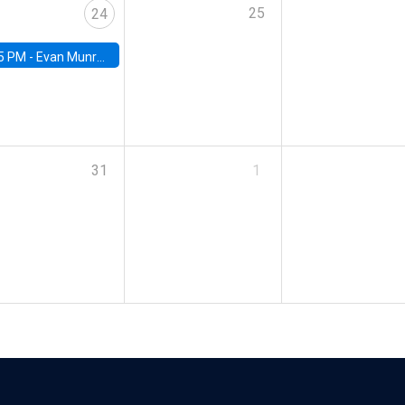
25
24
5 PM -
Evan Munro, Neyman Visiting Assistant Professor in the Department of Statistics at UC Berkeley
31
1