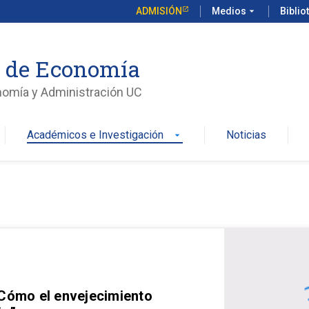
ADMISIÓN
Medios
arrow_drop_down
Biblio
o de Economía
nomía y Administración UC
Académicos e Investigación
Noticias
arrow_drop_down
 Cómo el envejecimiento