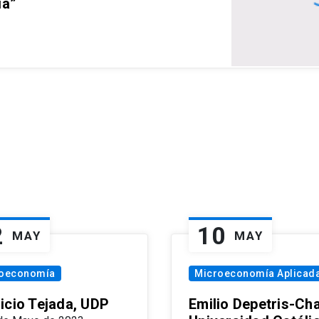
ia”
2
10
MAY
MAY
oeconomía
Microeconomía Aplicad
icio Tejada, UDP
Emilio Depetris-Cha