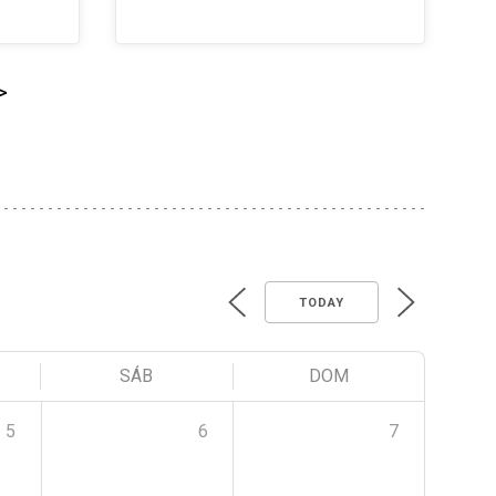
>
TODAY
SÁB
DOM
5
6
7