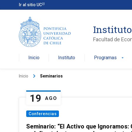
Ir al sitio UC
Institut
Facultad de Eco
Inicio
Instituto
Programas
arrow_drop_down
keyboard_arrow_right
Inicio
Seminarios
19
AGO
Conferencias
Seminario: “El Activo que Ignoramos: