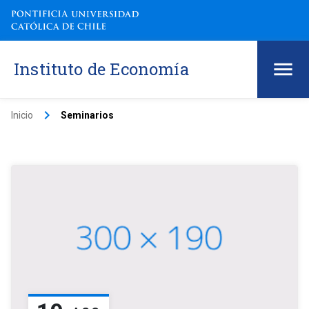
Instituto de Economía
keyboard_arrow_right
Inicio
Seminarios