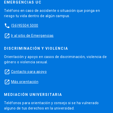
EMERGENCIAS UC
Teléfono en caso de accidente o situación que ponga en
riesgo tu vida dentro de algún campus.
phone
(56)95504 5000
launch
Ir al sitio de Emergencias
DISCRIMINACIÓN Y VIOLENCIA
Orientación y apoyo en casos de discriminación, violencia de
género o violencia sexual.
launch
Contacto para apoyo
launch
Más orientación
MEDIACIÓN UNIVERSITARIA
Teléfonos para orientación y consejo si se ha vulnerado
alguno de tus derechos en la universidad.