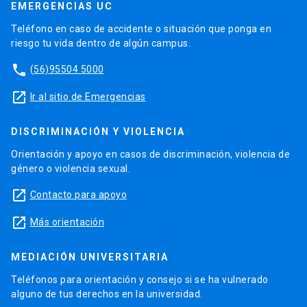
EMERGENCIAS UC
Teléfono en caso de accidente o situación que ponga en
riesgo tu vida dentro de algún campus.
phone
(56)95504 5000
launch
Ir al sitio de Emergencias
DISCRIMINACIÓN Y VIOLENCIA
Orientación y apoyo en casos de discriminación, violencia de
género o violencia sexual.
launch
Contacto para apoyo
launch
Más orientación
MEDIACIÓN UNIVERSITARIA
Teléfonos para orientación y consejo si se ha vulnerado
alguno de tus derechos en la universidad.