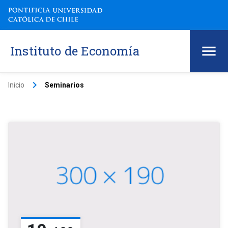
Instituto de Economía
keyboard_arrow_right
Inicio
Seminarios