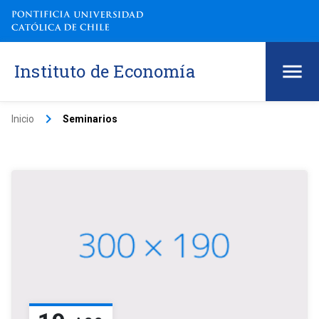
Instituto de Economía
keyboard_arrow_right
Inicio
Seminarios