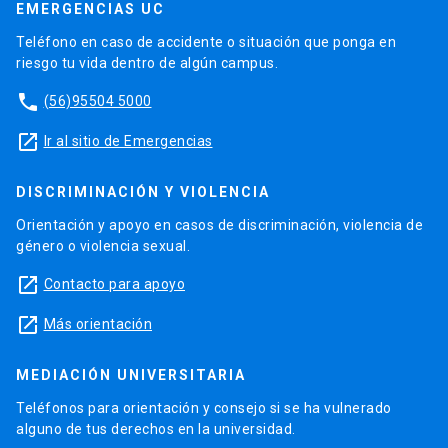
EMERGENCIAS UC
Teléfono en caso de accidente o situación que ponga en
riesgo tu vida dentro de algún campus.
phone
(56)95504 5000
launch
Ir al sitio de Emergencias
DISCRIMINACIÓN Y VIOLENCIA
Orientación y apoyo en casos de discriminación, violencia de
género o violencia sexual.
launch
Contacto para apoyo
launch
Más orientación
MEDIACIÓN UNIVERSITARIA
Teléfonos para orientación y consejo si se ha vulnerado
alguno de tus derechos en la universidad.