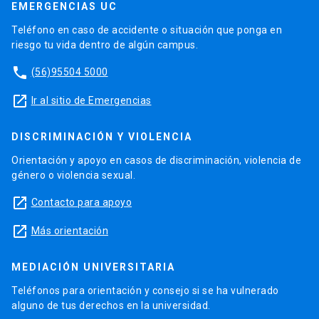
EMERGENCIAS UC
Teléfono en caso de accidente o situación que ponga en
riesgo tu vida dentro de algún campus.
phone
(56)95504 5000
launch
Ir al sitio de Emergencias
DISCRIMINACIÓN Y VIOLENCIA
Orientación y apoyo en casos de discriminación, violencia de
género o violencia sexual.
launch
Contacto para apoyo
launch
Más orientación
MEDIACIÓN UNIVERSITARIA
Teléfonos para orientación y consejo si se ha vulnerado
alguno de tus derechos en la universidad.