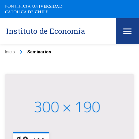
Instituto de Economía
keyboard_arrow_right
Inicio
Seminarios