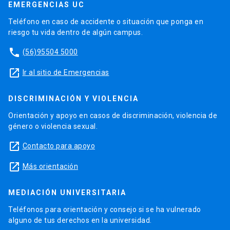
EMERGENCIAS UC
Teléfono en caso de accidente o situación que ponga en
riesgo tu vida dentro de algún campus.
phone
(56)95504 5000
launch
Ir al sitio de Emergencias
DISCRIMINACIÓN Y VIOLENCIA
Orientación y apoyo en casos de discriminación, violencia de
género o violencia sexual.
launch
Contacto para apoyo
launch
Más orientación
MEDIACIÓN UNIVERSITARIA
Teléfonos para orientación y consejo si se ha vulnerado
alguno de tus derechos en la universidad.