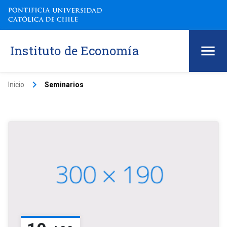
Instituto de Economía
keyboard_arrow_right
Inicio
Seminarios