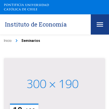
Instituto de Economía
keyboard_arrow_right
Inicio
Seminarios