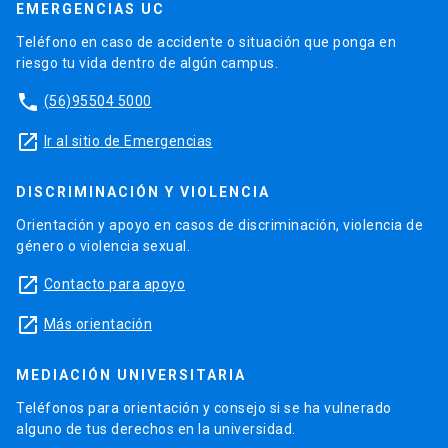
EMERGENCIAS UC
Teléfono en caso de accidente o situación que ponga en
riesgo tu vida dentro de algún campus.
phone
(56)95504 5000
launch
Ir al sitio de Emergencias
DISCRIMINACIÓN Y VIOLENCIA
Orientación y apoyo en casos de discriminación, violencia de
género o violencia sexual.
launch
Contacto para apoyo
launch
Más orientación
MEDIACIÓN UNIVERSITARIA
Teléfonos para orientación y consejo si se ha vulnerado
alguno de tus derechos en la universidad.