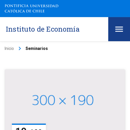
Instituto de Economía
keyboard_arrow_right
Inicio
Seminarios