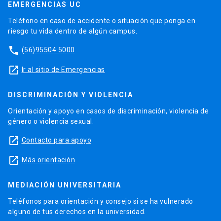
EMERGENCIAS UC
Teléfono en caso de accidente o situación que ponga en
riesgo tu vida dentro de algún campus.
phone
(56)95504 5000
launch
Ir al sitio de Emergencias
DISCRIMINACIÓN Y VIOLENCIA
Orientación y apoyo en casos de discriminación, violencia de
género o violencia sexual.
launch
Contacto para apoyo
launch
Más orientación
MEDIACIÓN UNIVERSITARIA
Teléfonos para orientación y consejo si se ha vulnerado
alguno de tus derechos en la universidad.