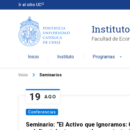
Ir al sitio UC
Institut
Facultad de Eco
Inicio
Instituto
Programas
arrow_drop_down
keyboard_arrow_right
Inicio
Seminarios
19
AGO
Conferencias
Seminario: “El Activo que Ignoramos: