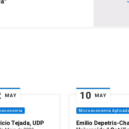
ia”
2
10
MAY
MAY
oeconomía
Microeconomía Aplicad
icio Tejada, UDP
Emilio Depetris-Cha