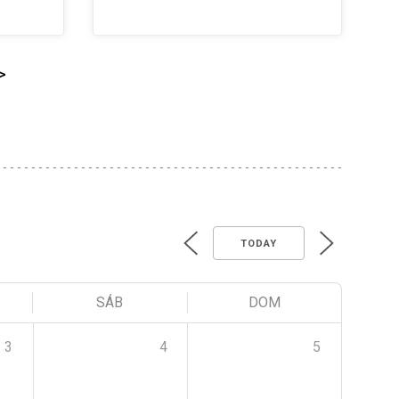
>
TODAY
SÁB
DOM
3
4
5