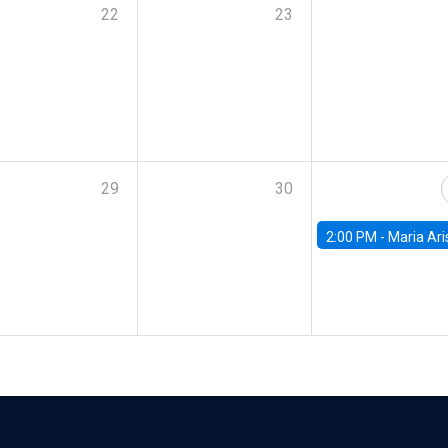
22
23
29
30
2:00 PM -
Maria Aristizabal-Ramirez, FED