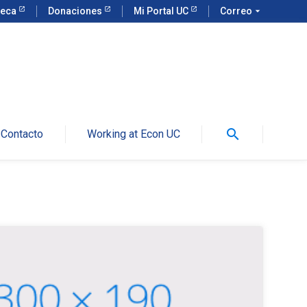
teca
Donaciones
Mi Portal UC
Correo
arrow_drop_down
search
Contacto
Working at Econ UC