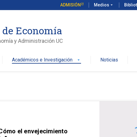
ADMISIÓN
Medios
arrow_drop_down
Biblio
o de Economía
nomía y Administración UC
Académicos e Investigación
Noticias
arrow_drop_down
 Cómo el envejecimiento