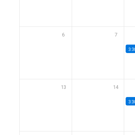
6
7
3:3
13
14
3:3