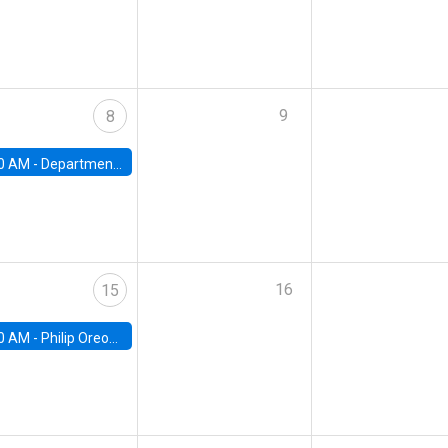
9
8
0 AM -
Department Seminar: James Robinson
16
15
0 AM -
Philip Oreopolous, University of Toronto