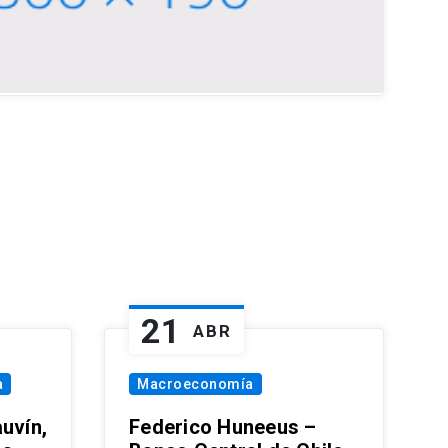
21
ABR
a
Macroeconomía
uvín,
Federico Huneeus –