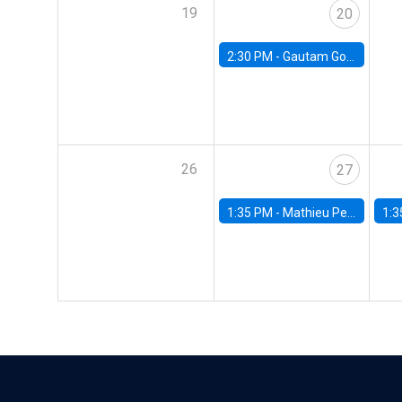
19
20
2:30 PM -
Gautam Gowrisankaran, Columbia University
26
27
1:35 PM -
Mathieu Pedemonte, IDB
1:3