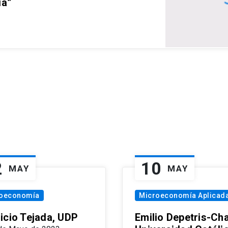
ia”
2
10
MAY
MAY
oeconomía
Microeconomía Aplicad
icio Tejada, UDP
Emilio Depetris-Cha