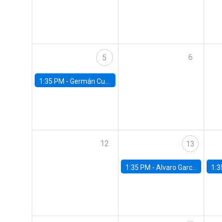
6
5
1:35 PM -
Germán Cubas, University of Houston
12
13
1:35 PM -
Alvaro Garcia-Marin, Universidad de Los Andes
1:3