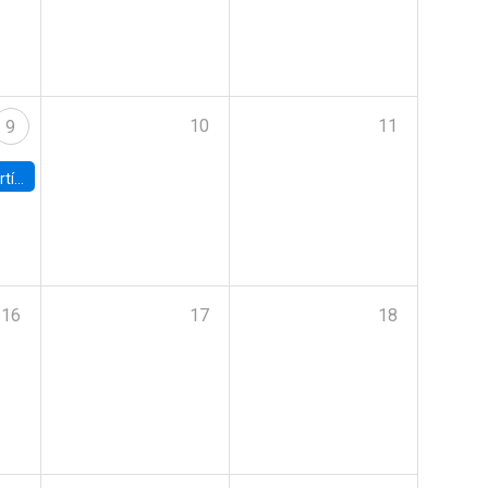
10
11
9
onomía UC
16
17
18