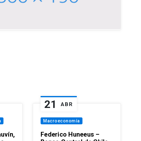
21
ABR
a
Macroeconomía
uvín,
Federico Huneeus –