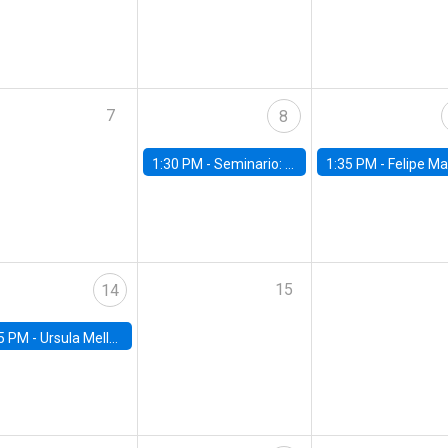
7
8
1:30 PM -
Seminario: “Recuperando la humanidad para progresar en la era de la IA»
1:35 PM -
Felipe Martínez, alumno Doctorado en Ec
15
14
5 PM -
Ursula Mello, Insper - Institute of Education and Research