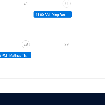
21
22
11:00 AM -
Ying Fan, University of Michigan
29
28
5 PM -
Mathias Thoenig, University of Lausanne