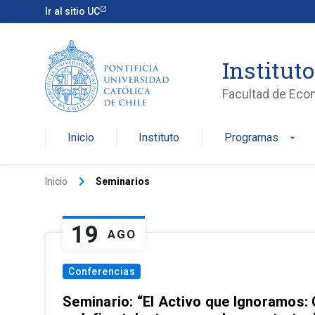
Ir al sitio UC
Institut
Facultad de Eco
Inicio
Instituto
Programas
arrow_drop_down
keyboard_arrow_right
Inicio
Seminarios
19
AGO
Conferencias
Seminario: “El Activo que Ignoramos: