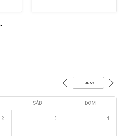
>
TODAY
SÁB
DOM
2
3
4