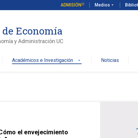
ADMISIÓN
Medios
arrow_drop_down
Biblio
o de Economía
nomía y Administración UC
Académicos e Investigación
Noticias
arrow_drop_down
 Cómo el envejecimiento