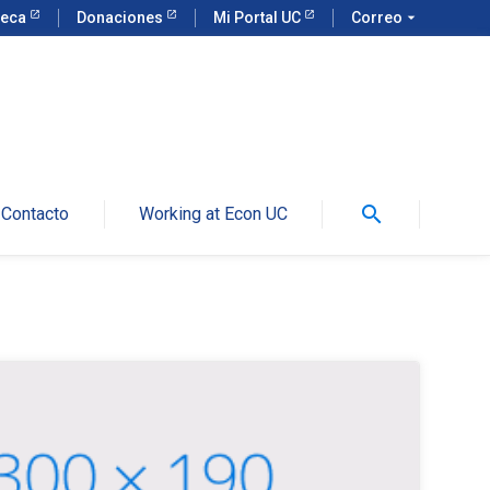
teca
Donaciones
Mi Portal UC
Correo
arrow_drop_down
search
Contacto
Working at Econ UC