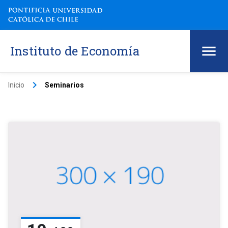
Instituto de Economía
keyboard_arrow_right
Inicio
Seminarios