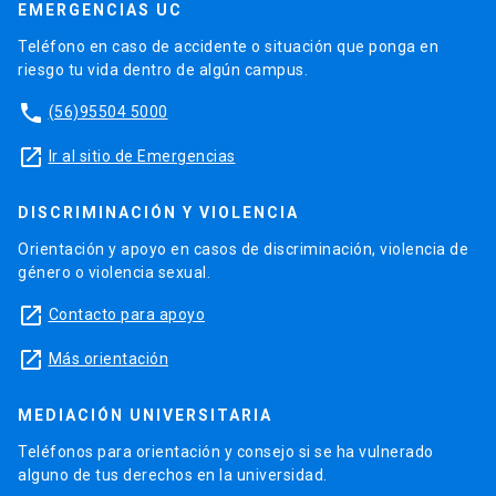
EMERGENCIAS UC
Teléfono en caso de accidente o situación que ponga en
riesgo tu vida dentro de algún campus.
phone
(56)95504 5000
launch
Ir al sitio de Emergencias
DISCRIMINACIÓN Y VIOLENCIA
Orientación y apoyo en casos de discriminación, violencia de
género o violencia sexual.
launch
Contacto para apoyo
launch
Más orientación
MEDIACIÓN UNIVERSITARIA
Teléfonos para orientación y consejo si se ha vulnerado
alguno de tus derechos en la universidad.