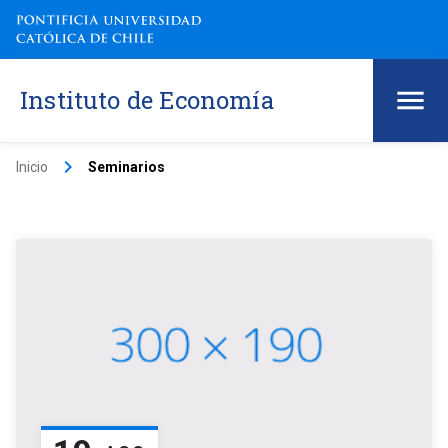
Instituto de Economía
keyboard_arrow_right
Inicio
Seminarios