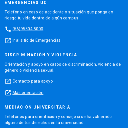
EMERGENCIAS UC
Teléfono en caso de accidente o situación que ponga en
riesgo tu vida dentro de algún campus.
phone
(56)95504 5000
launch
Ir al sitio de Emergencias
DISCRIMINACIÓN Y VIOLENCIA
Orientación y apoyo en casos de discriminación, violencia de
género o violencia sexual.
launch
Contacto para apoyo
launch
Más orientación
MEDIACIÓN UNIVERSITARIA
Teléfonos para orientación y consejo si se ha vulnerado
alguno de tus derechos en la universidad.