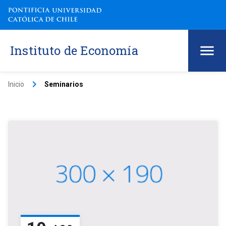
Instituto de Economía
keyboard_arrow_right
Inicio
Seminarios