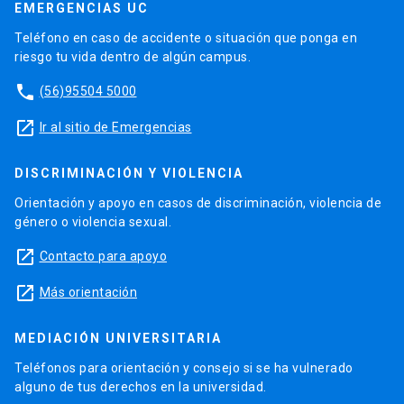
EMERGENCIAS UC
Teléfono en caso de accidente o situación que ponga en
riesgo tu vida dentro de algún campus.
phone
(56)95504 5000
launch
Ir al sitio de Emergencias
DISCRIMINACIÓN Y VIOLENCIA
Orientación y apoyo en casos de discriminación, violencia de
género o violencia sexual.
launch
Contacto para apoyo
launch
Más orientación
MEDIACIÓN UNIVERSITARIA
Teléfonos para orientación y consejo si se ha vulnerado
alguno de tus derechos en la universidad.