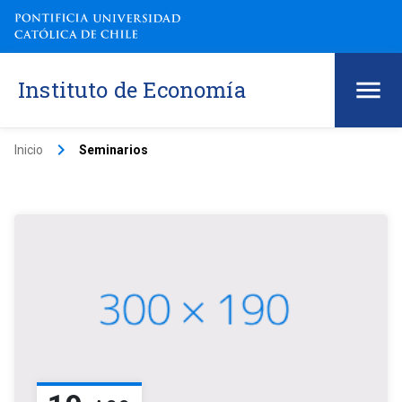
Instituto de Economía
keyboard_arrow_right
Inicio
Seminarios