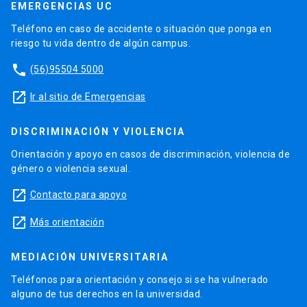
EMERGENCIAS UC
Teléfono en caso de accidente o situación que ponga en
riesgo tu vida dentro de algún campus.
phone
(56)95504 5000
launch
Ir al sitio de Emergencias
DISCRIMINACIÓN Y VIOLENCIA
Orientación y apoyo en casos de discriminación, violencia de
género o violencia sexual.
launch
Contacto para apoyo
launch
Más orientación
MEDIACIÓN UNIVERSITARIA
Teléfonos para orientación y consejo si se ha vulnerado
alguno de tus derechos en la universidad.