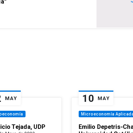
ia”
2
10
MAY
MAY
oeconomía
Microeconomía Aplicad
icio Tejada, UDP
Emilio Depetris-Cha