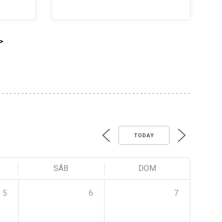
>
TODAY
SÁB
DOM
5
6
7