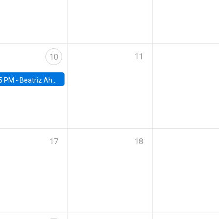
11
10
5 PM -
Beatriz Ahumada, PhD candidate, Universidad de Pittsburgh
17
18