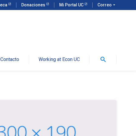
teca
Donaciones
Mi Portal UC
Correo
arrow_drop_down
search
Contacto
Working at Econ UC