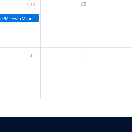
25
24
5 PM -
Evan Munro, Neyman Visiting Assistant Professor in the Department of Statistics at UC Berkeley
31
1