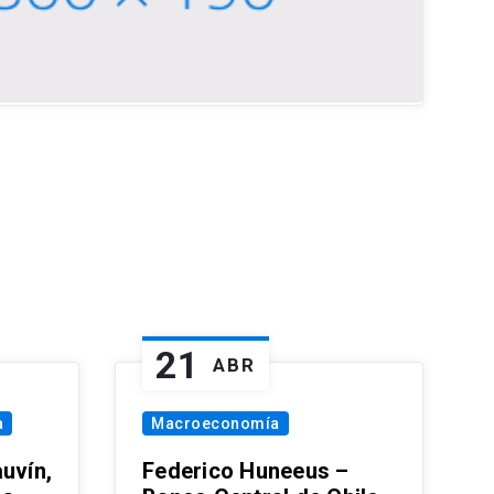
21
ABR
a
Macroeconomía
uvín,
Federico Huneeus –