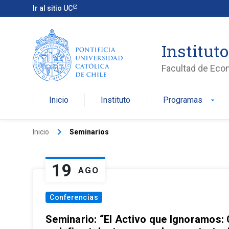
Ir al sitio UC
Institut
Facultad de Eco
Inicio
Instituto
Programas
arrow_drop_down
keyboard_arrow_right
Inicio
Seminarios
19
AGO
Conferencias
Seminario: “El Activo que Ignoramos: