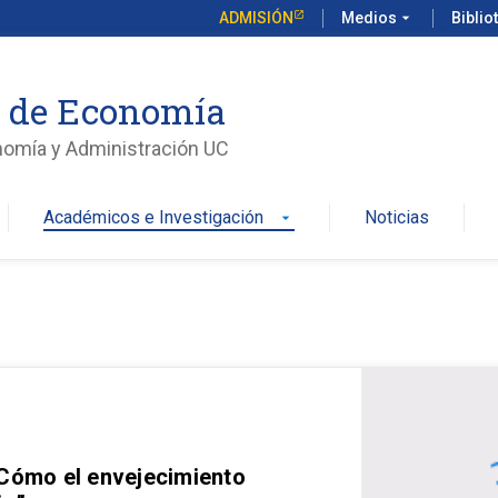
ADMISIÓN
Medios
arrow_drop_down
Biblio
o de Economía
nomía y Administración UC
Académicos e Investigación
Noticias
arrow_drop_down
 Cómo el envejecimiento