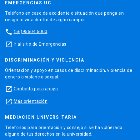
EMERGENCIAS UC
Teléfono en caso de accidente o situación que ponga en
riesgo tu vida dentro de algún campus.
phone
(56)95504 5000
launch
Ir al sitio de Emergencias
DISCRIMINACIÓN Y VIOLENCIA
Orientación y apoyo en casos de discriminación, violencia de
género o violencia sexual.
launch
Contacto para apoyo
launch
Más orientación
MEDIACIÓN UNIVERSITARIA
Teléfonos para orientación y consejo si se ha vulnerado
alguno de tus derechos en la universidad.