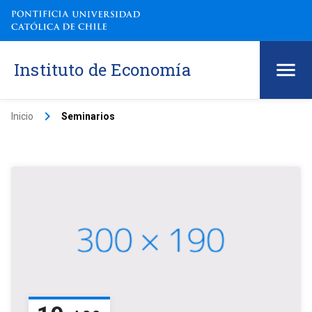
Instituto de Economía
keyboard_arrow_right
Inicio
Seminarios