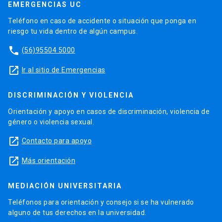
EMERGENCIAS UC
Teléfono en caso de accidente o situación que ponga en
riesgo tu vida dentro de algún campus.
phone
(56)95504 5000
launch
Ir al sitio de Emergencias
DISCRIMINACIÓN Y VIOLENCIA
Orientación y apoyo en casos de discriminación, violencia de
género o violencia sexual.
launch
Contacto para apoyo
launch
Más orientación
MEDIACIÓN UNIVERSITARIA
Teléfonos para orientación y consejo si se ha vulnerado
alguno de tus derechos en la universidad.