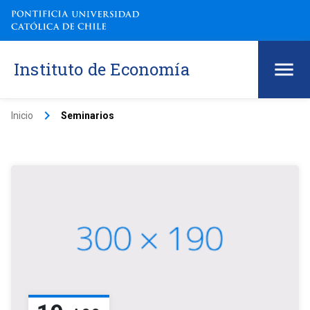
Instituto de Economía
keyboard_arrow_right
Inicio
Seminarios