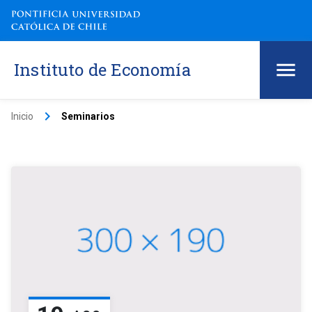
Instituto de Economía
keyboard_arrow_right
Inicio
Seminarios