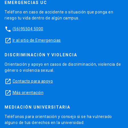
EMERGENCIAS UC
Teléfono en caso de accidente o situación que ponga en
riesgo tu vida dentro de algún campus.
phone
(56)95504 5000
launch
Ir al sitio de Emergencias
DISCRIMINACIÓN Y VIOLENCIA
Orientación y apoyo en casos de discriminación, violencia de
género o violencia sexual.
launch
Contacto para apoyo
launch
Más orientación
MEDIACIÓN UNIVERSITARIA
Teléfonos para orientación y consejo si se ha vulnerado
alguno de tus derechos en la universidad.