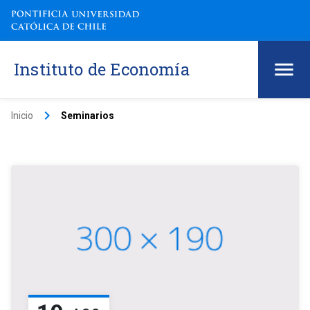
Instituto de Economía
keyboard_arrow_right
Inicio
Seminarios