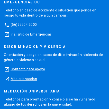
EMERGENCIAS UC
Teléfono en caso de accidente o situación que ponga en
riesgo tu vida dentro de algún campus.
phone
(56)95504 5000
launch
Ir al sitio de Emergencias
DISCRIMINACIÓN Y VIOLENCIA
Orientación y apoyo en casos de discriminación, violencia de
género o violencia sexual.
launch
Contacto para apoyo
launch
Más orientación
MEDIACIÓN UNIVERSITARIA
Teléfonos para orientación y consejo si se ha vulnerado
alguno de tus derechos en la universidad.