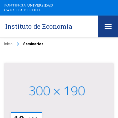
Instituto de Economía
keyboard_arrow_right
Inicio
Seminarios