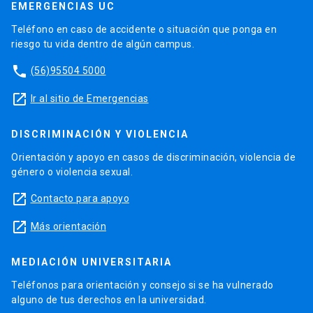
EMERGENCIAS UC
Teléfono en caso de accidente o situación que ponga en
riesgo tu vida dentro de algún campus.
phone
(56)95504 5000
launch
Ir al sitio de Emergencias
DISCRIMINACIÓN Y VIOLENCIA
Orientación y apoyo en casos de discriminación, violencia de
género o violencia sexual.
launch
Contacto para apoyo
launch
Más orientación
MEDIACIÓN UNIVERSITARIA
Teléfonos para orientación y consejo si se ha vulnerado
alguno de tus derechos en la universidad.