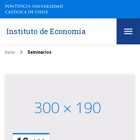
Instituto de Economía
keyboard_arrow_right
Inicio
Seminarios