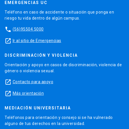
EMERGENCIAS UC
Teléfono en caso de accidente o situación que ponga en
riesgo tu vida dentro de algún campus.
phone
(56)95504 5000
launch
Ir al sitio de Emergencias
DISCRIMINACIÓN Y VIOLENCIA
Orientación y apoyo en casos de discriminación, violencia de
género o violencia sexual.
launch
Contacto para apoyo
launch
Más orientación
MEDIACIÓN UNIVERSITARIA
Teléfonos para orientación y consejo si se ha vulnerado
alguno de tus derechos en la universidad.