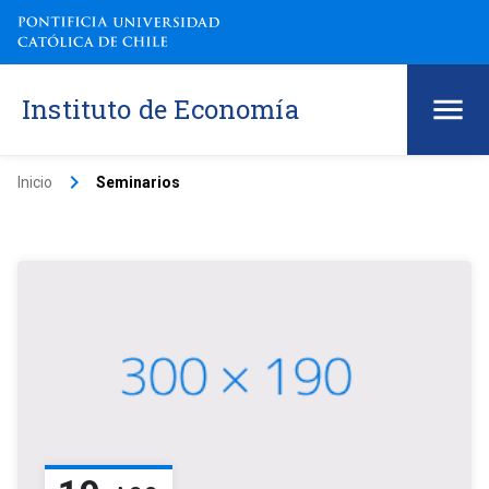
Instituto de Economía
keyboard_arrow_right
Inicio
Seminarios