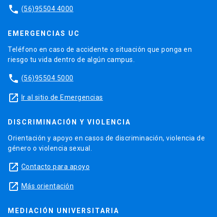
phone
(56)95504 4000
EMERGENCIAS UC
Teléfono en caso de accidente o situación que ponga en
riesgo tu vida dentro de algún campus.
phone
(56)95504 5000
launch
Ir al sitio de Emergencias
DISCRIMINACIÓN Y VIOLENCIA
Orientación y apoyo en casos de discriminación, violencia de
género o violencia sexual.
launch
Contacto para apoyo
launch
Más orientación
MEDIACIÓN UNIVERSITARIA