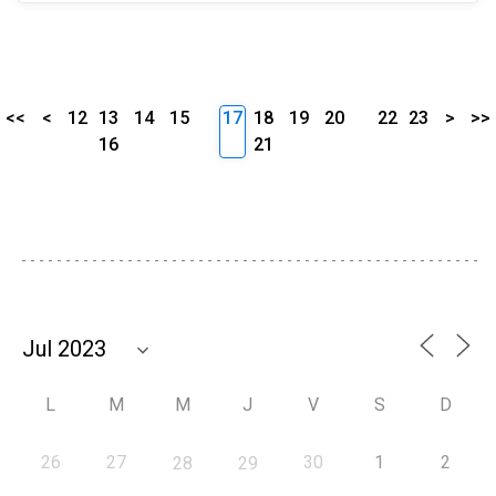
<<
<
12
13
14
15
17
18
19
20
22
23
>
>>
16
21
L
M
M
J
V
S
D
26
27
30
1
2
28
29