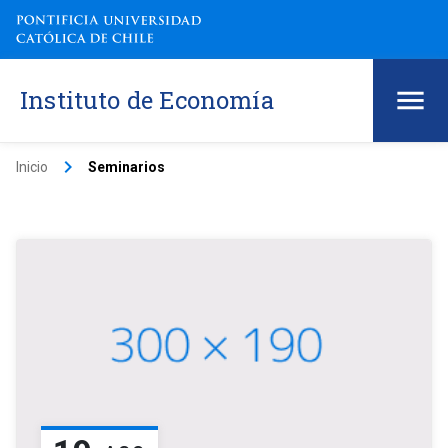
Instituto de Economía
keyboard_arrow_right
Inicio
Seminarios