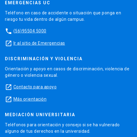
EMERGENCIAS UC
Teléfono en caso de accidente o situación que ponga en
riesgo tu vida dentro de algún campus.
phone
(56)95504 5000
launch
Ir al sitio de Emergencias
DISCRIMINACIÓN Y VIOLENCIA
Orientación y apoyo en casos de discriminación, violencia de
género o violencia sexual.
launch
Contacto para apoyo
launch
Más orientación
MEDIACIÓN UNIVERSITARIA
Teléfonos para orientación y consejo si se ha vulnerado
alguno de tus derechos en la universidad.