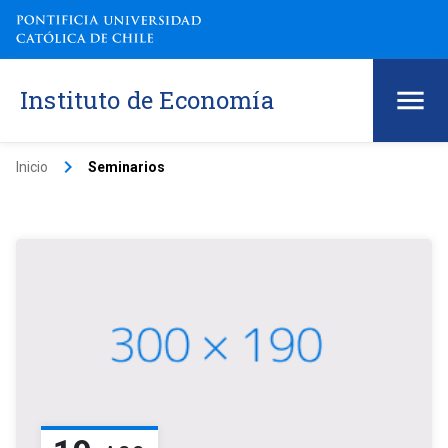
Instituto de Economía
keyboard_arrow_right
Inicio
Seminarios