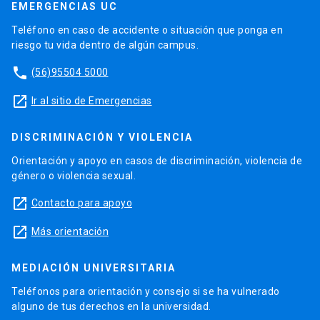
EMERGENCIAS UC
Teléfono en caso de accidente o situación que ponga en
riesgo tu vida dentro de algún campus.
phone
(56)95504 5000
launch
Ir al sitio de Emergencias
DISCRIMINACIÓN Y VIOLENCIA
Orientación y apoyo en casos de discriminación, violencia de
género o violencia sexual.
launch
Contacto para apoyo
launch
Más orientación
MEDIACIÓN UNIVERSITARIA
Teléfonos para orientación y consejo si se ha vulnerado
alguno de tus derechos en la universidad.