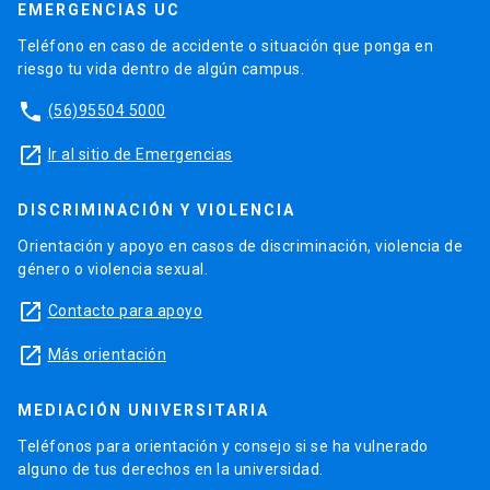
EMERGENCIAS UC
Teléfono en caso de accidente o situación que ponga en
riesgo tu vida dentro de algún campus.
phone
(56)95504 5000
launch
Ir al sitio de Emergencias
DISCRIMINACIÓN Y VIOLENCIA
Orientación y apoyo en casos de discriminación, violencia de
género o violencia sexual.
launch
Contacto para apoyo
launch
Más orientación
MEDIACIÓN UNIVERSITARIA
Teléfonos para orientación y consejo si se ha vulnerado
alguno de tus derechos en la universidad.