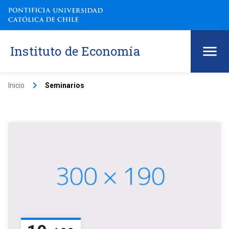
Instituto de Economía
keyboard_arrow_right
Inicio
Seminarios