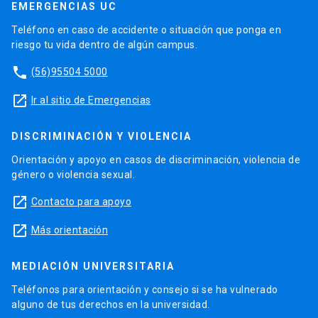
EMERGENCIAS UC
Teléfono en caso de accidente o situación que ponga en
riesgo tu vida dentro de algún campus.
phone
(56)95504 5000
launch
Ir al sitio de Emergencias
DISCRIMINACIÓN Y VIOLENCIA
Orientación y apoyo en casos de discriminación, violencia de
género o violencia sexual.
launch
Contacto para apoyo
launch
Más orientación
MEDIACIÓN UNIVERSITARIA
Teléfonos para orientación y consejo si se ha vulnerado
alguno de tus derechos en la universidad.