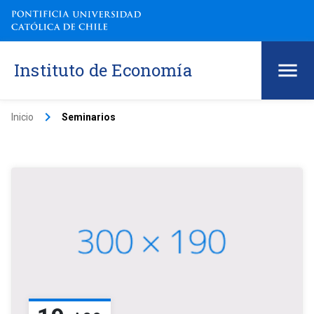
Instituto de Economía
keyboard_arrow_right
Inicio
Seminarios