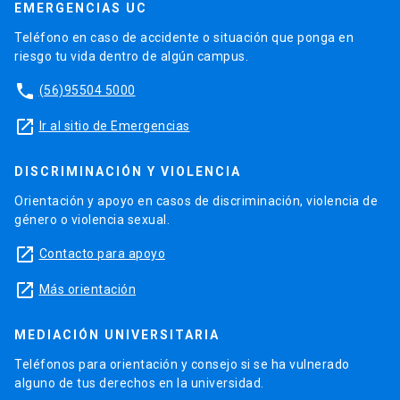
EMERGENCIAS UC
Teléfono en caso de accidente o situación que ponga en
riesgo tu vida dentro de algún campus.
phone
(56)95504 5000
launch
Ir al sitio de Emergencias
DISCRIMINACIÓN Y VIOLENCIA
Orientación y apoyo en casos de discriminación, violencia de
género o violencia sexual.
launch
Contacto para apoyo
launch
Más orientación
MEDIACIÓN UNIVERSITARIA
Teléfonos para orientación y consejo si se ha vulnerado
alguno de tus derechos en la universidad.