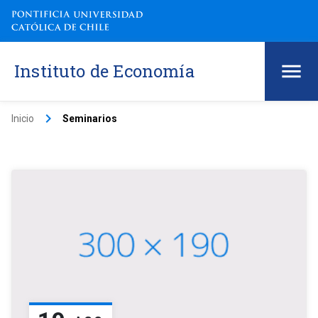
Instituto de Economía
keyboard_arrow_right
Inicio
Seminarios